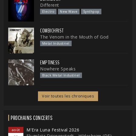
Different
Electro
New Wave
Synthpop
COMBICHRIST
The Venom in the Mouth of God
Metal Industriel
EMPTINESS
Nowhere Speaks
Black Metal Industriel
Voir toutes les chroniques
PROCHAINS CONCERTS
M'Era Luna Festival 2026
août
Flugplatz Drispenstedt - Hildesheim (DE)