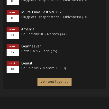
08
M'Era Luna Festival 2026
août
Flugplatz Drispenstedt - Hildesheim (DE)
09
Amenra
août
Le Ferrailleur - Nantes (44)
14
Deafheaven
août
Petit Bain - Paris (75)
17
Denuit
sept.
Le Chinois - Montreuil (93)
04
Voir tout l'agenda