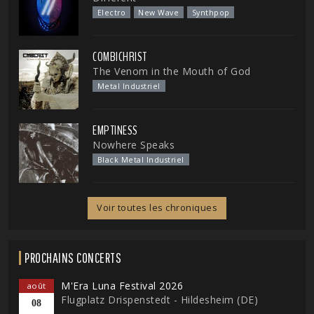
Electro
New Wave
Synthpop
COMBICHRIST
The Venom in the Mouth of God
Metal Industriel
EMPTINESS
Nowhere Speaks
Black Metal Industriel
Voir toutes les chroniques
PROCHAINS CONCERTS
M'Era Luna Festival 2026
août
Flugplatz Drispenstedt - Hildesheim (DE)
08