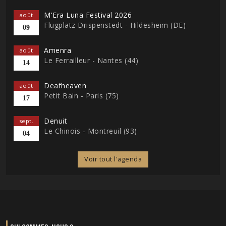
M'Era Luna Festival 2026
août
Flugplatz Drispenstedt - Hildesheim (DE)
09
Amenra
août
Le Ferrailleur - Nantes (44)
14
Deafheaven
août
Petit Bain - Paris (75)
17
Denuit
sept.
Le Chinois - Montreuil (93)
04
Voir tout l'agenda