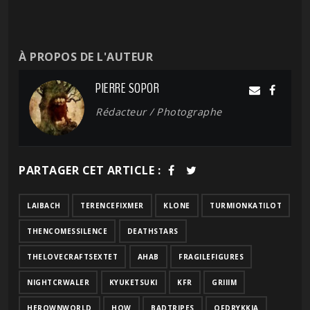
À PROPOS DE L'AUTEUR
PIERRE SOPOR
Rédacteur / Photographe
PARTAGER CET ARTICLE :
LAIBACH
TERENCEFIXMER
KLONE
TURMIONKATILOT
THENCOMESSILENCE
DEATHSTARS
THELOVECRAFTSEXTET
AHAB
FRAGILEFIGURES
NIGHTCRWALER
KYUKETSUKI
KFR
GRIIIM
HEROWNWORLD
HOW
BADTRIPES
OFDRYKKJA