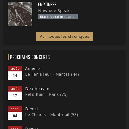
EMPTINESS
Nowhere Speaks
Black Metal Industriel
Voir toutes les chroniques
PROCHAINS CONCERTS
Amenra
août
Le Ferrailleur - Nantes (44)
14
Deafheaven
août
Petit Bain - Paris (75)
17
Denuit
sept.
Le Chinois - Montreuil (93)
04
Denuit
sept.