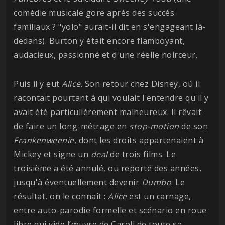
comédie musicale gore après des succès
familiaux ? "yolo" aurait-il dit en s'engageant là-
dedans). Burton y était encore flamboyant,
audacieux, passionné et d'une réelle noirceur.
Puis il y eut
Alice
. Son retour chez Disney, où il
racontait pourtant à qui voulait l'entendre qu'il y
avait été particulièrement malheureux. Il rêvait
de faire un long-métrage en
stop-motion
de son
Frankenweenie
, dont les droits appartenaient à
Mickey et signe un
deal
de trois films. Le
troisième a été annulé, ou reporté des années,
jusqu'à éventuellement devenir
Dumbo
. Le
résultat, on le connaît :
Alice
est un carnage,
entre auto-parodie formelle et scénario en roue
libre qui vide l’œuvre de Caroll de toute sa