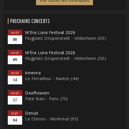
Voir toutes les chroniques
PROCHAINS CONCERTS
M'Era Luna Festival 2026
août
Flugplatz Drispenstedt - Hildesheim (DE)
08
M'Era Luna Festival 2026
août
Flugplatz Drispenstedt - Hildesheim (DE)
09
Amenra
août
Le Ferrailleur - Nantes (44)
14
Deafheaven
août
Petit Bain - Paris (75)
17
Denuit
sept.
Le Chinois - Montreuil (93)
04