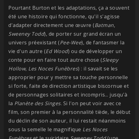
Pourtant Burton et les adaptations, ça a souvent
été une histoire qui fonctionne, qu'il s'agisse
d'adapter directement une œuvre (
Batman
,
Sweeney Todd
), de porter sur grand écran un
univers préexistant (
Pee-Wee
), de fantasmer la
vie d'un autre (
Ed Wood
) ou de développer un
conte pour en faire tout autre chose (
Sleepy
Hollow
,
Les
Noces Funèbres
) : il savait se les
approprier pour y mettre sa touche personnelle
si forte, faite de direction artistique biscornue et
de personnages solitaires et incompris... jusqu'à
la
Planète des Singes
. Si l'on peut voir avec ce
film, son premier à la personnalité tiède, le début
du déclin de son auteur, il lui restait néanmoins
sous la semelle le magnifique
Les Noces
Funèbres
et le suicidaire
Sweeney Todd
(une