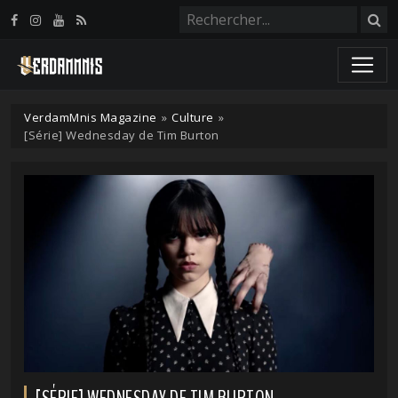
Panneau de gestion des cookies
VerdamMnis Magazine
»
Culture
»
[Série] Wednesday de Tim Burton
[SÉRIE] WEDNESDAY DE TIM BURTON