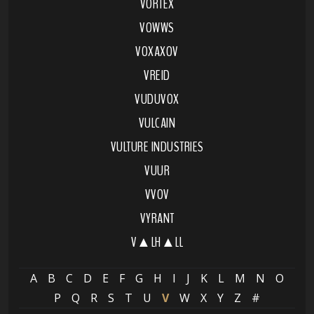
VORTEX
VOWWS
VOXAXOV
VREID
VUDUVOX
VULCAIN
VULTURE INDUSTRIES
VUUR
VVOV
VYRANT
V▲LH▲LL
A
B
C
D
E
F
G
H
I
J
K
L
M
N
O
P
Q
R
S
T
U
V
W
X
Y
Z
#