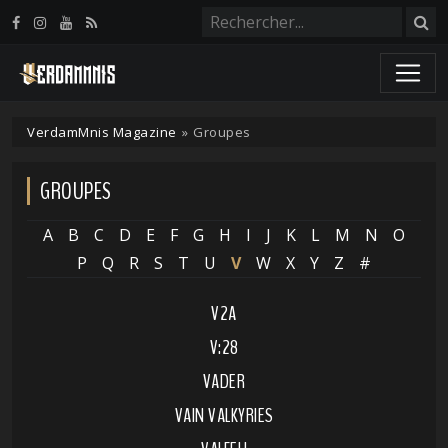
Panneau de gestion des cookies
VerdamMnis Magazine
»
Groupes
GROUPES
A
B
C
D
E
F
G
H
I
J
K
L
M
N
O
P
Q
R
S
T
U
V
W
X
Y
Z
#
V2A
V:28
VADER
VAIN VALKYRIES