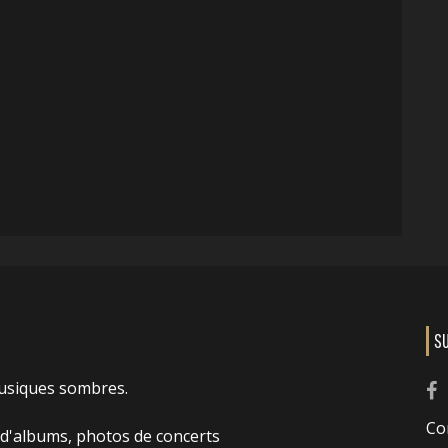
S
usiques sombres.
Co
 d'albums, photos de concerts