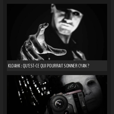
KLOAHK : QU'EST-CE QUI POURRAIT SONNER CYAN ?