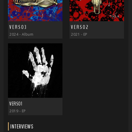
V E R S O 3
V E R S O 2
2024
- Album
2021
- EP
VERSO1
2019
- EP
INTERVIEWS