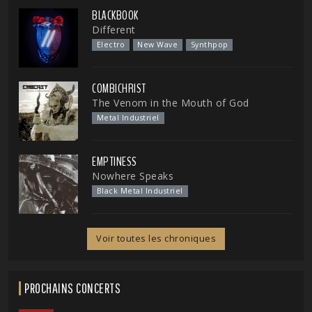
BLACKBOOK
Different
Electro
New Wave
Synthpop
COMBICHRIST
The Venom in the Mouth of God
Metal Industriel
EMPTINESS
Nowhere Speaks
Black Metal Industriel
Voir toutes les chroniques
PROCHAINS CONCERTS