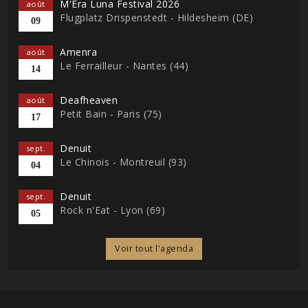
M'Era Luna Festival 2026
août
Flugplatz Drispenstedt - Hildesheim (DE)
09
Amenra
août
Le Ferrailleur - Nantes (44)
14
Deafheaven
août
Petit Bain - Paris (75)
17
Denuit
sept.
Le Chinois - Montreuil (93)
04
Denuit
sept.
Rock n'Eat - Lyon (69)
05
Voir tout l'agenda