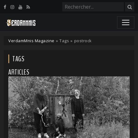
Panneau de gestion des cookies
VerdamMnis Magazine
»
Tags
»
postrock
TAGS
ARTICLES