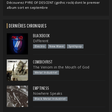
Découvrez PYRE OF DESCENT (gothic rock) dont le premier
album sort en septembre
DERNIÈRES CHRONIQUES
BLACKBOOK
Different
Electro
New Wave
Synthpop
COMBICHRIST
The Venom in the Mouth of God
Metal Industriel
EMPTINESS
Nowhere Speaks
Black Metal Industriel