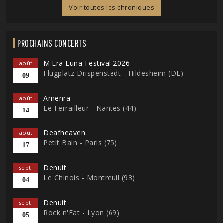
Voir toutes les chroniques
PROCHAINS CONCERTS
M'Era Luna Festival 2026
août
Flugplatz Drispenstedt - Hildesheim (DE)
09
Amenra
août
Le Ferrailleur - Nantes (44)
14
Deafheaven
août
Petit Bain - Paris (75)
17
Denuit
sept.
Le Chinois - Montreuil (93)
04
Denuit
sept.
Rock n'Eat - Lyon (69)
05