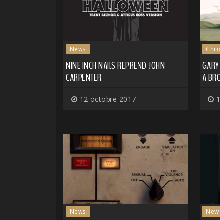
News
Chro
NINE INCH NAILS REPREND JOHN
GARY
CARPENTER
A BR
12 octobre 2017
1
News
New