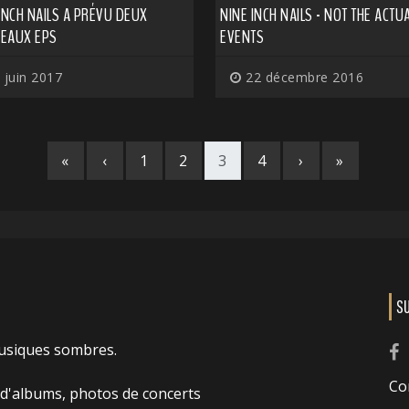
INCH NAILS A PRÉVU DEUX
NINE INCH NAILS - NOT THE ACTU
EAUX EPS
EVENTS
 juin 2017
22 décembre 2016
«
‹
1
2
3
4
›
»
S
usiques sombres.
Co
 d'albums, photos de concerts