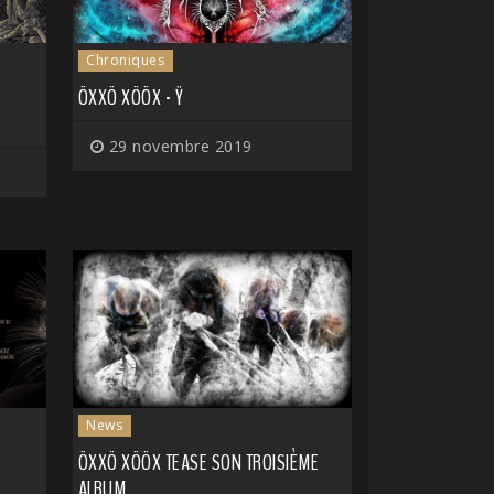
Chroniques
ÖXXÖ XÖÖX - Ÿ
29 novembre 2019
News
ÖXXÖ XÖÖX TEASE SON TROISIÈME
ALBUM