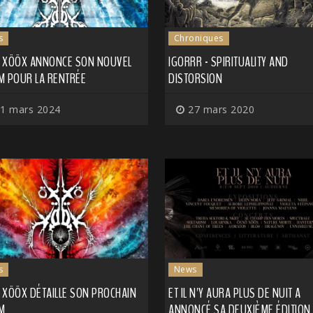
s
Chroniques
 XÖÖX ANNONCE SON NOUVEL
IGORRR - SPIRITUALITY AND
M POUR LA RENTRÉE
DISTORSION
1 mars 2024
27 mars 2020
s
News
 XÖÖX DÉTAILLE SON PROCHAIN
ET IL N'Y AURA PLUS DE NUIT A
M
ANNONCÉ SA DEUXIÈME ÉDITION