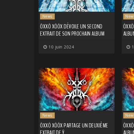
News
New
ÖXXÖ XÖÖX DÉVOILE UN SECOND
ÖXXÖ
EXTRAIT DE SON PROCHAIN ALBUM
ALBU
10 juin 2024
1
News
New
ÖXXÖ XÖÖX PARTAGE UN DEUXIÈME
ÖXXÖ
EXTRAIT DE Ÿ
ALBU