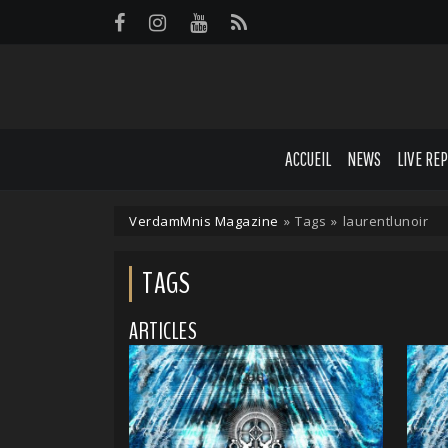
Panneau de gestion des cookies
ACCUEIL
NEWS
LIVE RE
VerdamMnis Magazine
»
Tags
»
laurentlunoir
TAGS
ARTICLES