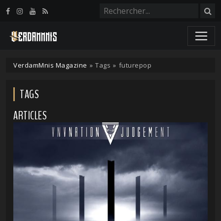
Panneau de gestion des cookies
VerdamMnis Magazine
»
Tags
»
futurepop
TAGS
ARTICLES