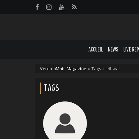
Panneau de gestion des cookies
ACCUEIL
NEWS
LIVE RE
VerdamMnis Magazine
»
Tags
»
eihwar
TAGS