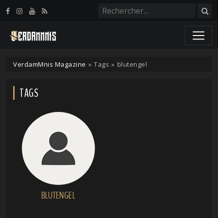
Panneau de gestion des cookies
VerdamMnis Magazine
»
Tags
»
blutengel
TAGS
BLUTENGEL