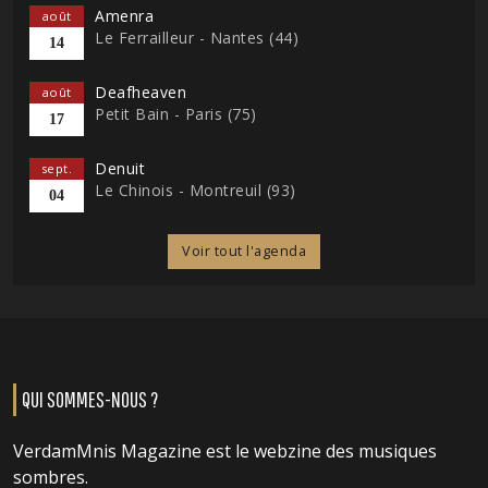
Amenra
août
Le Ferrailleur - Nantes (44)
14
Deafheaven
août
Petit Bain - Paris (75)
17
Denuit
sept.
Le Chinois - Montreuil (93)
04
Voir tout l'agenda
QUI SOMMES-NOUS ?
VerdamMnis Magazine est le webzine des musiques
sombres.