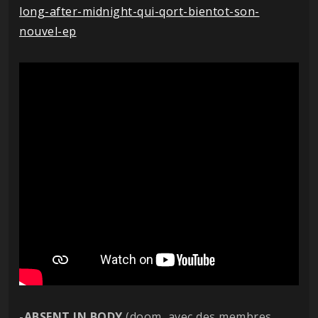
long-after-midnight-qui-qort-bientot-son-
nouvel-ep
-
ABSENT IN BODY
(doom, avec des membres