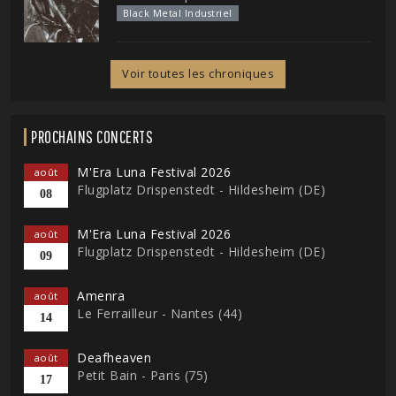
Black Metal Industriel
Voir toutes les chroniques
PROCHAINS CONCERTS
M'Era Luna Festival 2026
août
Flugplatz Drispenstedt - Hildesheim (DE)
08
M'Era Luna Festival 2026
août
Flugplatz Drispenstedt - Hildesheim (DE)
09
Amenra
août
Le Ferrailleur - Nantes (44)
14
Deafheaven
août
Petit Bain - Paris (75)
17