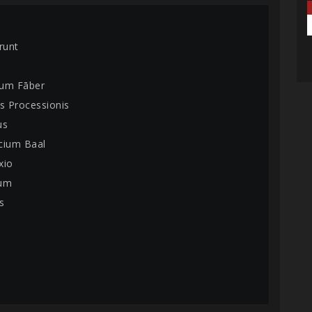
runt
rum Fāber
us Processionis
us
icium Baal
xio
tum
s