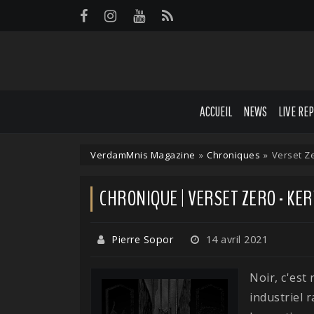
Panneau de gestion des cookies
ACCUEIL
NEWS
LIVE RE
VerdamMnis Magazine
»
Chroniques
»
Verset Z
CHRONIQUE | VERSET ZERO - KE
Pierre Sopor
14 avril 2021
Noir, c'est 
industriel 