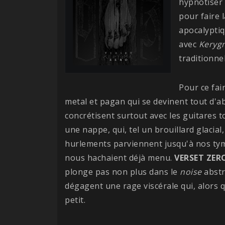
hypnotiser
pour faire 
apocalypti
avec
Keryg
traditionnel
Pour ce fai
metal et pagan qui se devinent tout d'ab
concrétisent surtout avec les guitares 
une nappe, qui, tel un brouillard glacia
hurlements parviennent jusqu'à nos ty
nous hachaient déjà menu.
VERSET
ZER
plonge pas non plus dans le
noise
abstra
dégagent une rage viscérale qui, alors 
petit.