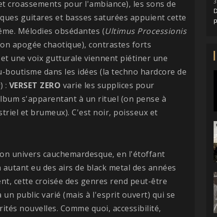
3
et croassements pour l'ambiance), les sons de
D
lques guitares et basses saturées appuient cette
rême. Mélodies obsédantes (
Ultimus Processionis
son apogée chaotique), contrastes forts
 et une voix gutturale viennent piétiner une
u-boutisme dans les idées (la techno hardcore de
s
) :
VERSET
ZERO
varie les supplices pour
lbum s'apparentant à un rituel (on pense à
striel et brumeux). C'est noir, poisseux et
on univers cauchemardesque, en l'étoffant
a autant eu des airs de black metal des années
nt, cette croisée des genres rend peut-être
un public varié (mais à l'esprit ouvert) qui se
ités nouvelles. Comme quoi, accessibilité,