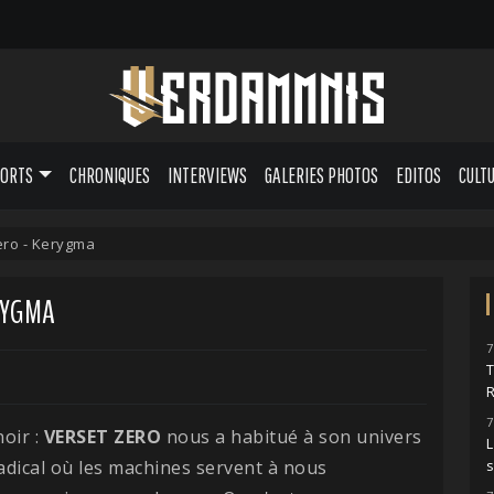
PORTS
CHRONIQUES
INTERVIEWS
GALERIES PHOTOS
EDITOS
CULT
ero - Kerygma
RYGMA
7
7
noir :
VERSET ZERO
nous a habitué à son univers
L
radical où les machines servent à nous