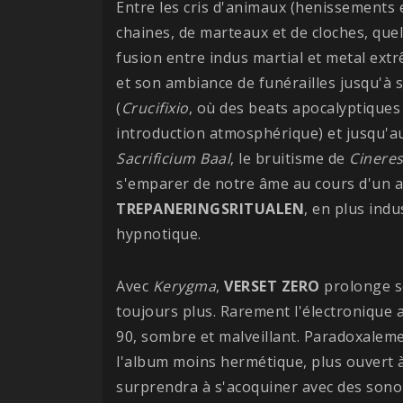
Entre les cris d'animaux (henissements 
chaines, de marteaux et de cloches, que
fusion entre indus martial et metal ext
et son ambiance de funérailles jusqu'à 
(
Crucifixio
, où des beats apocalyptiques
introduction atmosphérique) et jusqu'a
Sacrificium Baal
, le bruitisme de
Cinere
s'emparer de notre âme au cours d'un a
TREPANERINGSRITUALEN
, en plus indu
hypnotique.
Avec
Kerygma
,
VERSET
ZERO
prolonge s
toujours plus. Rarement l'électronique 
90, sombre et malveillant. Paradoxaleme
l'album moins hermétique, plus ouvert à 
surprendra à s'acoquiner avec des sonor