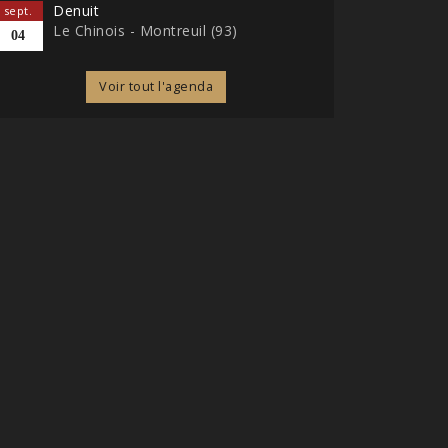
Denuit
sept.
Le Chinois - Montreuil (93)
04
Voir tout l'agenda