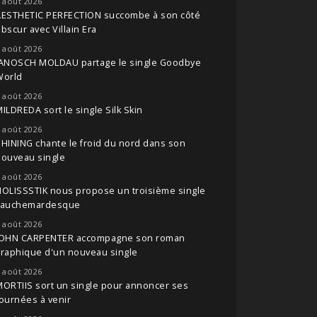
 août 2026
AESTHETIC PERFECTION succombe à son côté
bscur avec Villain Era
 août 2026
JANOSCH MOLDAU partage le single Goodbye
World
 août 2026
ILDREDA sort le single Silk Skin
 août 2026
HINING chante le froid du nord dans son
nouveau single
 août 2026
OLISSSTIK nous propose un troisième single
cauchemardesque
 août 2026
JOHN CARPENTER accompagne son roman
raphique d'un nouveau single
 août 2026
ORTIIS sort un single pour annoncer ses
ournées à venir