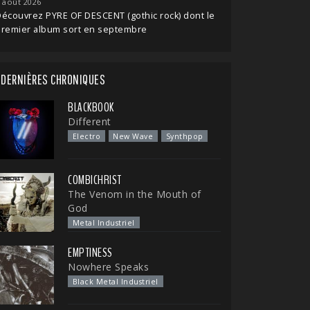
 août 2026
écouvrez PYRE OF DESCENT (gothic rock) dont le
premier album sort en septembre
DERNIÈRES CHRONIQUES
BLACKBOOK
Different
Electro
New Wave
Synthpop
COMBICHRIST
The Venom in the Mouth of
God
Metal Industriel
EMPTINESS
Nowhere Speaks
Black Metal Industriel