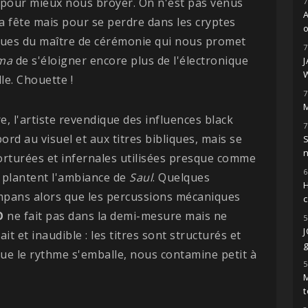
 pour mieux nous broyer. On n'est pas venus
7
la fête mais pour se perdre dans les cryptes
o
ques du maître de cérémonie qui nous promet
7
ma
de s'éloigner encore plus de l'électronique
le. Chouette !
7
M
re, l'artiste revendique des influences black
7
ord au visuel et aux titres bibliques, mais se
S
torturées et infernales utilisées presque comme
6
l, plantent l'ambiance de
Saul
. Quelques
H
mpans alors que les percussions mécaniques
O
ne fait pas dans la demi-mesure mais ne
5
it et inaudible : les titres sont structurés et
g
que le rythme s'emballe, nous contamine petit à
5
M
t