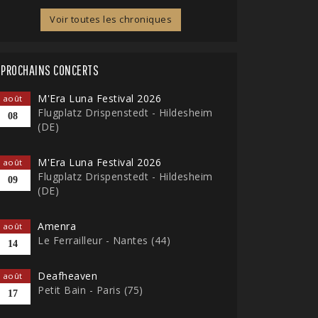
Voir toutes les chroniques
PROCHAINS CONCERTS
M'Era Luna Festival 2026
août
Flugplatz Drispenstedt - Hildesheim
08
(DE)
M'Era Luna Festival 2026
août
Flugplatz Drispenstedt - Hildesheim
09
(DE)
Amenra
août
Le Ferrailleur - Nantes (44)
14
Deafheaven
août
Petit Bain - Paris (75)
17