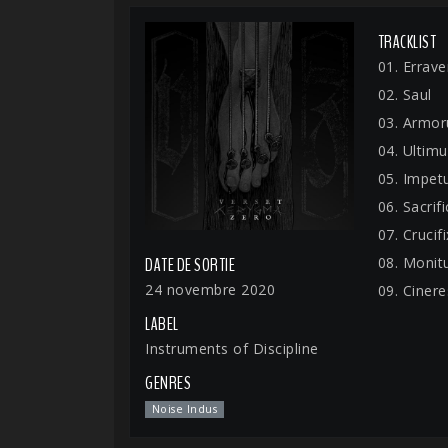
TRACKLIST
01. Errave
02. Saul
03. Armo
04. Ultim
05. Impet
06. Sacrif
07. Crucifi
08. Moni
DATE DE SORTIE
24 novembre 2020
09. Cinere
LABEL
Instruments of Discipline
GENRES
Noise Indus