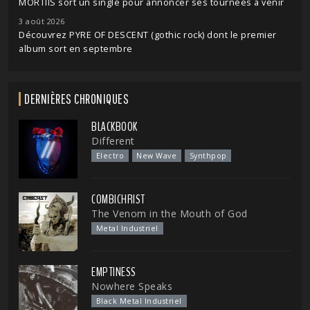
MORTIIS sort un single pour annoncer ses tournées à venir
3 août 2026
Découvrez PYRE OF DESCENT (gothic rock) dont le premier
album sort en septembre
DERNIÈRES CHRONIQUES
BLACKBOOK
Different
Electro
New Wave
Synthpop
COMBICHRIST
The Venom in the Mouth of God
Metal Industriel
EMPTINESS
Nowhere Speaks
Black Metal Industriel