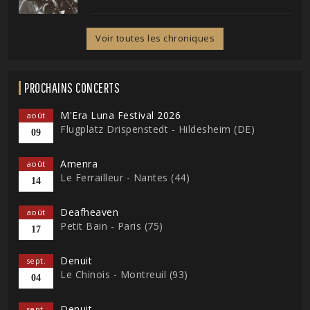
Voir toutes les chroniques
PROCHAINS CONCERTS
M'Era Luna Festival 2026
août
Flugplatz Drispenstedt - Hildesheim (DE)
09
Amenra
août
Le Ferrailleur - Nantes (44)
14
Deafheaven
août
Petit Bain - Paris (75)
17
Denuit
sept.
Le Chinois - Montreuil (93)
04
Denuit
sept.