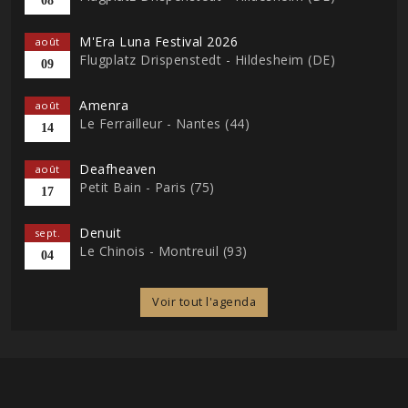
08
M'Era Luna Festival 2026
août
Flugplatz Drispenstedt - Hildesheim (DE)
09
Amenra
août
Le Ferrailleur - Nantes (44)
14
Deafheaven
août
Petit Bain - Paris (75)
17
Denuit
sept.
Le Chinois - Montreuil (93)
04
Voir tout l'agenda