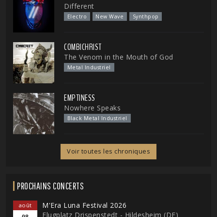
Different
Electro
New Wave
Synthpop
COMBICHRIST
The Venom in the Mouth of God
Metal Industriel
EMPTINESS
Nowhere Speaks
Black Metal Industriel
Voir toutes les chroniques
PROCHAINS CONCERTS
M'Era Luna Festival 2026
août
Flugplatz Drispenstedt - Hildesheim (DE)