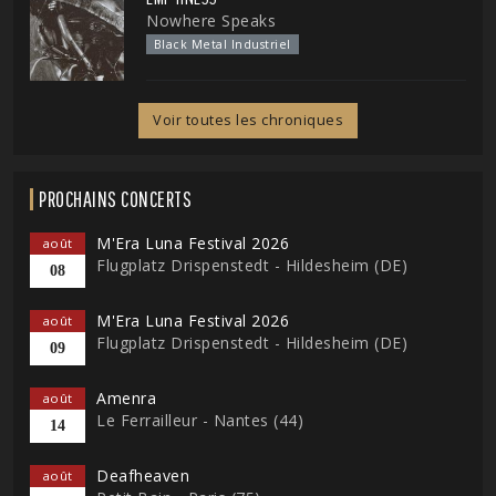
Nowhere Speaks
Black Metal Industriel
Voir toutes les chroniques
PROCHAINS CONCERTS
M'Era Luna Festival 2026
août
Flugplatz Drispenstedt - Hildesheim (DE)
08
M'Era Luna Festival 2026
août
Flugplatz Drispenstedt - Hildesheim (DE)
09
Amenra
août
Le Ferrailleur - Nantes (44)
14
Deafheaven
août