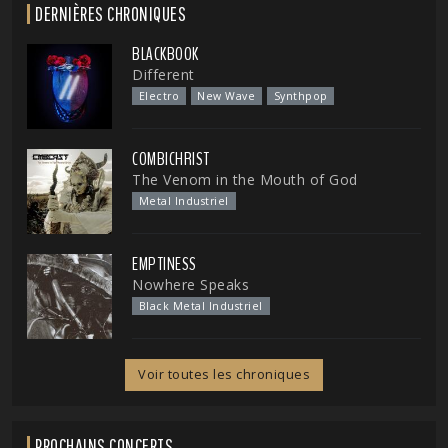
DERNIÈRES CHRONIQUES
BLACKBOOK
Different
Electro
New Wave
Synthpop
COMBICHRIST
The Venom in the Mouth of God
Metal Industriel
EMPTINESS
Nowhere Speaks
Black Metal Industriel
Voir toutes les chroniques
PROCHAINS CONCERTS