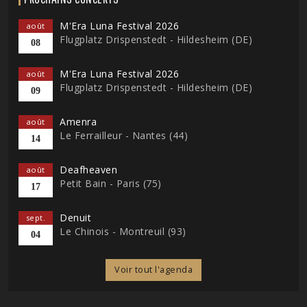
M'Era Luna Festival 2026
août
Flugplatz Drispenstedt - Hildesheim (DE)
08
M'Era Luna Festival 2026
août
Flugplatz Drispenstedt - Hildesheim (DE)
09
Amenra
août
Le Ferrailleur - Nantes (44)
14
Deafheaven
août
Petit Bain - Paris (75)
17
Denuit
sept.
Le Chinois - Montreuil (93)
04
Voir tout l'agenda