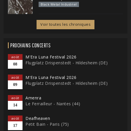
Black Metal Industriel
Voir toutes les chroniques
PROCHAINS CONCERTS
M'Era Luna Festival 2026
août
Flugplatz Drispenstedt - Hildesheim (DE)
08
M'Era Luna Festival 2026
août
Flugplatz Drispenstedt - Hildesheim (DE)
09
Amenra
août
Le Ferrailleur - Nantes (44)
14
Deafheaven
août
Petit Bain - Paris (75)
17