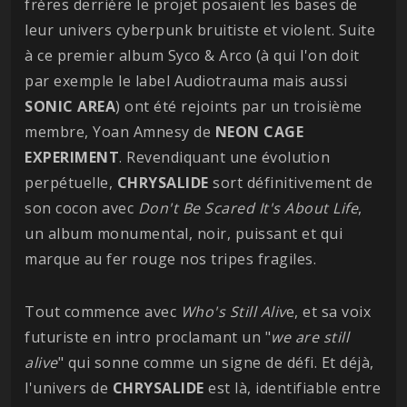
frères derrière le projet posaient les bases de
leur univers cyberpunk bruitiste et violent. Suite
à ce premier album Syco & Arco (à qui l'on doit
par exemple le label Audiotrauma mais aussi
SONIC AREA
) ont été rejoints par un troisième
membre, Yoan Amnesy de
NEON CAGE
EXPERIMENT
. Revendiquant une évolution
perpétuelle,
CHRYSALIDE
sort définitivement de
son cocon avec
Don't Be Scared It's About Life
,
un album monumental, noir, puissant et qui
marque au fer rouge nos tripes fragiles.
Tout commence avec
Who's Still Aliv
e, et sa voix
futuriste en intro proclamant un "
we are still
alive
" qui sonne comme un signe de défi. Et déjà,
l'univers de
CHRYSALIDE
est là, identifiable entre