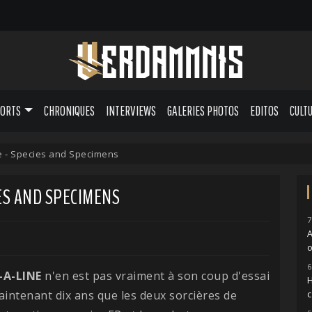
PORTS
CHRONIQUES
INTERVIEWS
GALERIES PHOTOS
EDITOS
CULT
ne - Species and Specimens
IES AND SPECIMENS
7
o
6
-A-LINE
n'en est pas vraiment à son coup d'essai
H
 maintenant dix ans que les deux sorcières de