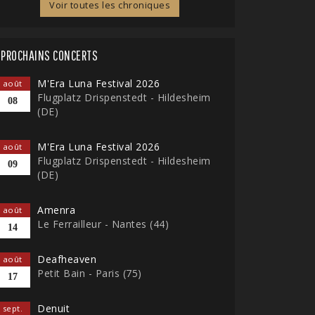
Voir toutes les chroniques
PROCHAINS CONCERTS
M'Era Luna Festival 2026
août
Flugplatz Drispenstedt - Hildesheim
08
(DE)
M'Era Luna Festival 2026
août
Flugplatz Drispenstedt - Hildesheim
09
(DE)
Amenra
août
Le Ferrailleur - Nantes (44)
14
Deafheaven
août
Petit Bain - Paris (75)
17
Denuit
sept.