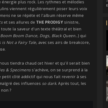
3
e énergie plus rock. Les rythmes et mélodies
E
lins viennent régulièrement poser leurs voix
imens
ne se répète et l'album réserve même
ts
et ses allures de
THE PRODIGY
sinistre,
toute la saveur d'un texte théâtral et bien
(
Boom Boom Dance
,
Dogs
,
Black Queen
...) qui
s is Not a Fairy Tale
, avec ses airs de breakcore,
se.
nous tiendra chaud cet hiver et qu'il serait bien
ies & Specimens
s'achève, on se surprend à la
 petit côté addictif qui nous fait revenir à ses
 malgré des influences
so dark
. Après tout, les
, non ?