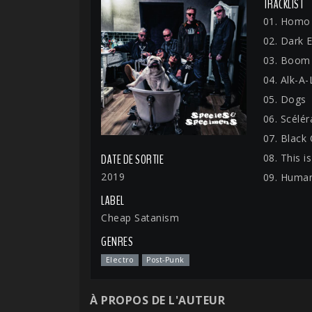
TRACKLIST
01. Homo
02. Dark E
03. Boom
04. Alk-A-
05. Dogs
06. Scélér
07. Black
08. This i
DATE DE SORTIE
2019
09. Huma
LABEL
Cheap Satanism
GENRES
Electro
Post-Punk
À PROPOS DE L'AUTEUR