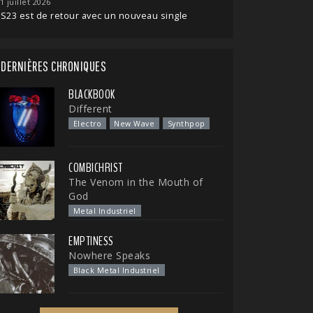
1 juillet 2026
S23 est de retour avec un nouveau single
DERNIÈRES CHRONIQUES
BLACKBOOK
Different
Electro
New Wave
Synthpop
COMBICHRIST
The Venom in the Mouth of
God
Metal Industriel
EMPTINESS
Nowhere Speaks
Black Metal Industriel