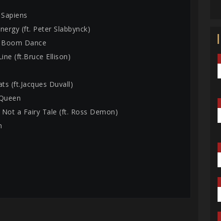
 Sapiens
nergy (ft. Peter Slabbynck)
 Boom Dance
Line (ft.Bruce Ellison)
ats (ft.Jacques Duvall)
 Queen
s Not a Fairy Tale (ft. Ross Demon)
n