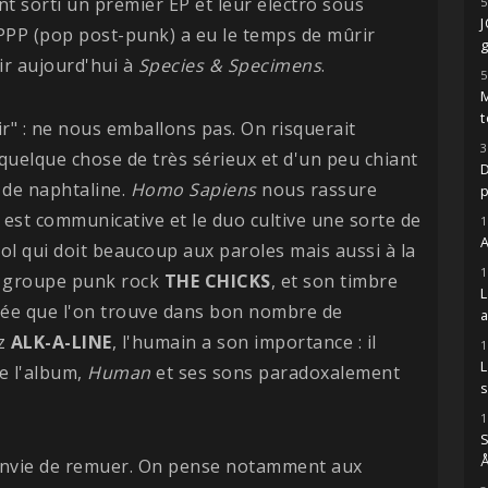
nt sorti un premier EP et leur electro sous
5
PPP (pop post-punk) a eu le temps de mûrir
g
ir aujourd'hui à
Species & Specimens
.
5
M
t
ir" : ne nous emballons pas. On risquerait
3
quelque chose de très sérieux et d'un peu chiant
D
 de naphtaline.
Homo Sapiens
nous rassure
est communicative et le duo cultive une sorte de
1
A
ol qui doit beaucoup aux paroles mais aussi à la
1
du groupe punk rock
THE CHICKS
, et son timbre
isée que l'on trouve dans bon nombre de
ez
ALK-A-LINE
, l'humain a son importance : il
1
e l'album,
Human
et ses sons paradoxalement
s
1
S
Å
nvie de remuer. On pense notamment aux