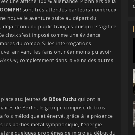
ec une affiche 100 % allemande. Pionniers de la
7
M
OOMPH!
sont très attendus par leurs nombreux
ne nouvelle aventure suite au départ du
déjà connu du public français puisqu'il s'agit de
 Ce choix s'est imposé comme une évidence
embres du combo. Si les interrogations
ouvel arrivant, les fans ont néanmoins pu avoir
 Henker
, complètement dans la veine des autres
, place aux jeunes de
Böse Fuchs
qui ont la
inaires de Berlin, le groupe composé de trois
la fois mélodique et énervé, grâce à la présence
ns les parties metal symphonique, l'énergie
malgré quelques problèmes de micro au début du