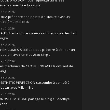
BLOOD AND SUN nous replonge dans ses
êveries avec Life Lessons
 août 2026
YRIA présente ses points de suture avec un
quatrième morceau
 août 2026
NAUT chante notre soumission dans son dernier
ingle
 août 2026
THEN COMES SILENCE nous prépare à danser un
Requiem avec un nouveau single
 août 2026
es machines de CIRCUIT PREACHER ont soif de
sang
 août 2026
AESTHETIC PERFECTION succombe à son côté
bscur avec Villain Era
 août 2026
JANOSCH MOLDAU partage le single Goodbye
World