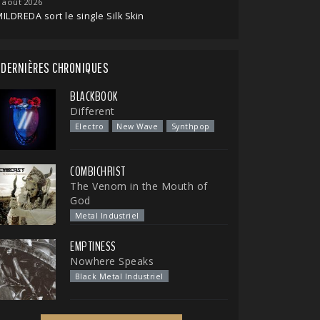
 août 2026
ILDREDA sort le single Silk Skin
DERNIÈRES CHRONIQUES
BLACKBOOK
Different
Electro
New Wave
Synthpop
COMBICHRIST
The Venom in the Mouth of
God
Metal Industriel
EMPTINESS
Nowhere Speaks
Black Metal Industriel