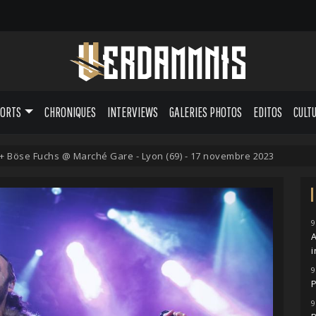
PORTS
CHRONIQUES
INTERVIEWS
GALERIES PHOTOS
EDITOS
CULT
 Böse Fuchs @ Marché Gare - Lyon (69) - 17 novembre 2023
9
A
i
9
P
9