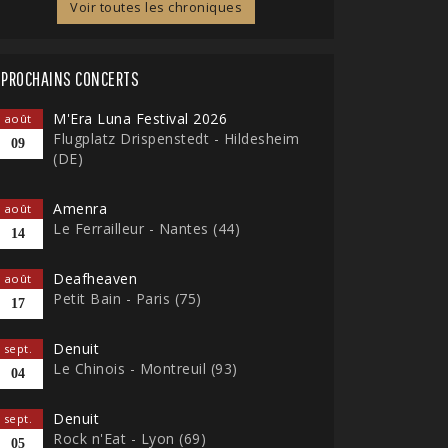
Voir toutes les chroniques
PROCHAINS CONCERTS
M'Era Luna Festival 2026
août
Flugplatz Drispenstedt - Hildesheim
09
(DE)
Amenra
août
Le Ferrailleur - Nantes (44)
14
Deafheaven
août
Petit Bain - Paris (75)
17
Denuit
sept.
Le Chinois - Montreuil (93)
04
Denuit
sept.
Rock n'Eat - Lyon (69)
05