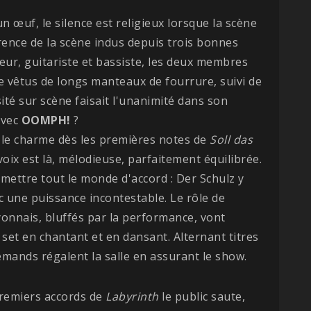
 œuf, le silence est religieux lorsque la scène
érence de la scène indus depuis trois bonnes
teur, guitariste et bassiste, les deux membres
e vêtus de longs manteaux de fourrure, suivi de
ité sur scène faisait l'unanimité dans son
avec
OOMPH!
?
us le charme dès les premières notes de
Soll das
voix est là, mélodieuse, parfaitement équilibrée.
 mettre tout le monde d'accord : Der Schulz y
c une puissance incontestable. Le rôle de
yonnais, bluffés par la performance, vont
et en chantant et en dansant. Alternant titres
emands régalent la salle en assurant le show.
premiers accords de
Labyrinth
le public saute,