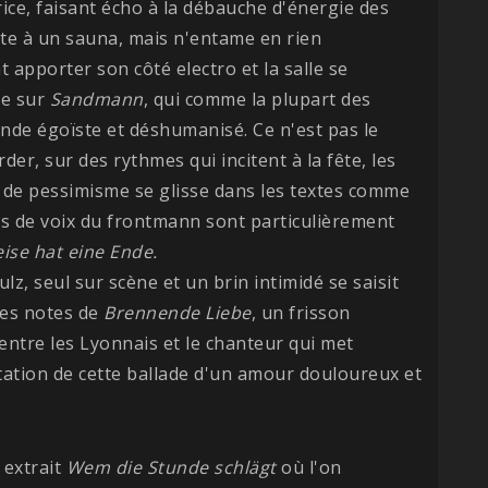
rice, faisant écho à la débauche d'énergie des
te à un sauna, mais n'entame en rien
t apporter son côté electro et la salle se
ne sur
Sandmann
, qui comme la plupart des
de égoïste et déshumanisé. Ce n'est pas le
r, sur des rythmes qui incitent à la fête, les
u de pessimisme se glisse dans les textes comme
es de voix du frontmann sont particulièrement
eise hat eine Ende.
ulz, seul sur scène et un brin intimidé se saisit
res notes de
Brennende Liebe
, un frisson
 entre les Lyonnais et le chanteur qui met
tation de cette ballade d'un amour douloureux et
 extrait
Wem die Stunde schlägt
où l'on