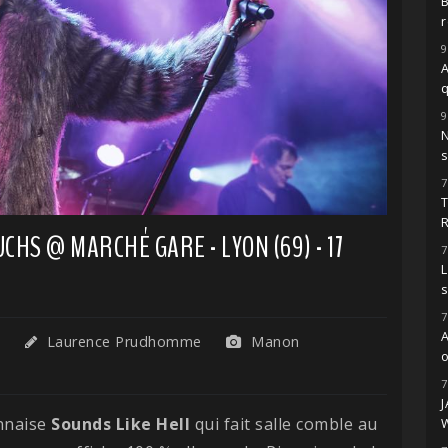
r
9
A
9
s
7
CHS @ MARCHÉ GARE - LYON (69) - 17
7
L
7
3
Laurence Prudhomme
Manon
o
7
onnaise
Sounds Like Hell
qui fait salle comble au