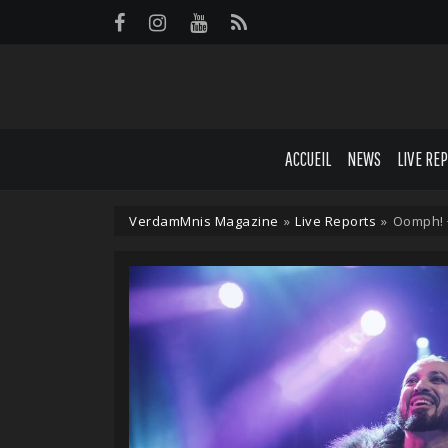
Panneau de gestion des cookies
ACCUEIL
NEWS
LIVE RE
VerdamMnis Magazine
»
Live Reports
»
Oomph! +