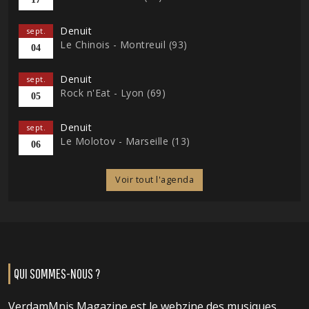
Denuit
sept.
Le Chinois - Montreuil (93)
04
Denuit
sept.
Rock n'Eat - Lyon (69)
05
Denuit
sept.
Le Molotov - Marseille (13)
06
Voir tout l'agenda
QUI SOMMES-NOUS ?
VerdamMnis Magazine est le webzine des musiques