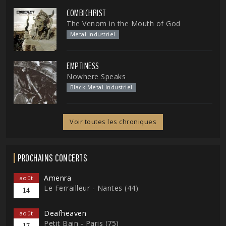
COMBICHRIST
The Venom in the Mouth of God
Metal Industriel
EMPTINESS
Nowhere Speaks
Black Metal Industriel
Voir toutes les chroniques
PROCHAINS CONCERTS
Amenra
août
Le Ferrailleur - Nantes (44)
14
Deafheaven
août
Petit Bain - Paris (75)
17