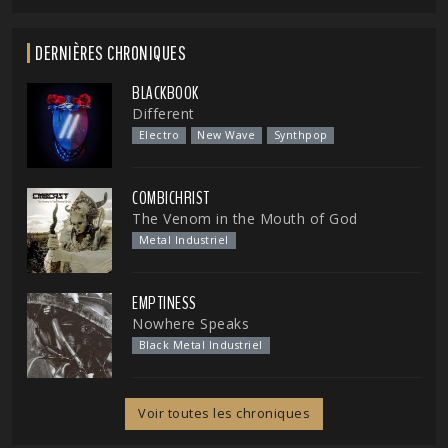
DERNIÈRES CHRONIQUES
BLACKBOOK
Different
Electro
New Wave
Synthpop
COMBICHRIST
The Venom in the Mouth of God
Metal Industriel
EMPTINESS
Nowhere Speaks
Black Metal Industriel
Voir toutes les chroniques