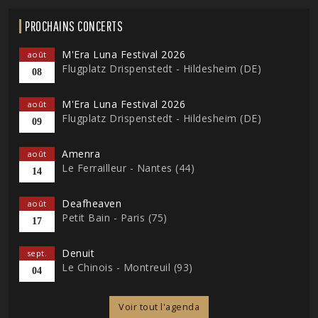
PROCHAINS CONCERTS
M'Era Luna Festival 2026
août
Flugplatz Drispenstedt - Hildesheim (DE)
08
M'Era Luna Festival 2026
août
Flugplatz Drispenstedt - Hildesheim (DE)
09
Amenra
août
Le Ferrailleur - Nantes (44)
14
Deafheaven
août
Petit Bain - Paris (75)
17
Denuit
sept.
Le Chinois - Montreuil (93)
04
Voir tout l'agenda