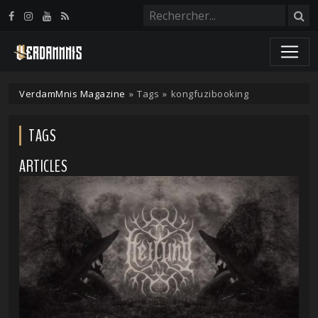
Panneau de gestion des cookies
VerdamMnis Magazine
»
Tags
»
kongfuzibooking
TAGS
ARTICLES