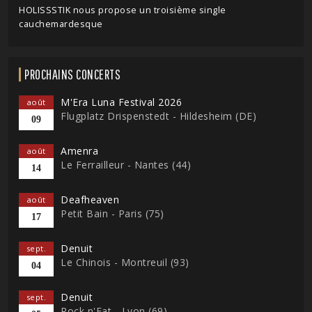
HOLISSSTIK nous propose un troisième single
cauchemardesque
PROCHAINS CONCERTS
M'Era Luna Festival 2026
août
Flugplatz Drispenstedt - Hildesheim (DE)
09
Amenra
août
Le Ferrailleur - Nantes (44)
14
Deafheaven
août
Petit Bain - Paris (75)
17
Denuit
sept.
Le Chinois - Montreuil (93)
04
Denuit
sept.
Rock n'Eat - Lyon (69)