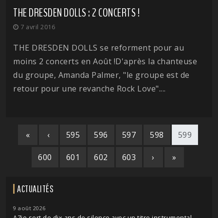
THE DRESDEN DOLLS : 2 CONCERTS !
7 avril 2016
THE DRESDEN DOLLS se reforment pour au
moins 2 concerts en Août !D'après la chanteuse
du groupe, Amanda Palmer, "le groupe est de
retour pour une revanche Rock Love"....
«
‹
595
596
597
598
599
600
601
602
603
›
»
ACTUALITÉS
9 août 2026
A7ie sort de dix ans de silence avec un titre instrumental