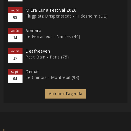
M'Era Luna Festival 2026
août
Flugplatz Drispenstedt - Hildesheim (DE)
09
Amenra
août
Le Ferrailleur - Nantes (44)
14
Deafheaven
août
Petit Bain - Paris (75)
17
Denuit
sept.
Le Chinois - Montreuil (93)
04
Voir tout l'agenda