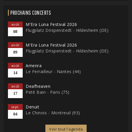
PROCHAINS CONCERTS
M'Era Luna Festival 2026
août
Flugplatz Drispenstedt - Hildesheim (DE)
08
M'Era Luna Festival 2026
août
Flugplatz Drispenstedt - Hildesheim (DE)
09
Amenra
août
Le Ferrailleur - Nantes (44)
14
Deafheaven
août
Petit Bain - Paris (75)
17
Denuit
sept.
Le Chinois - Montreuil (93)
04
Voir tout l'agenda