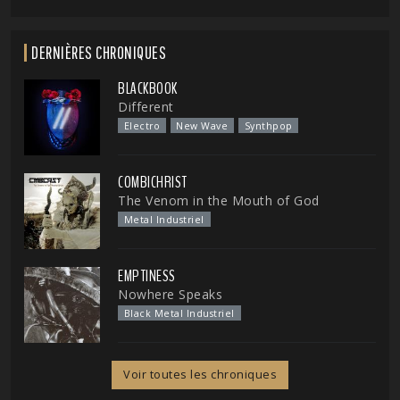
DERNIÈRES CHRONIQUES
BLACKBOOK
Different
Electro
New Wave
Synthpop
COMBICHRIST
The Venom in the Mouth of God
Metal Industriel
EMPTINESS
Nowhere Speaks
Black Metal Industriel
Voir toutes les chroniques