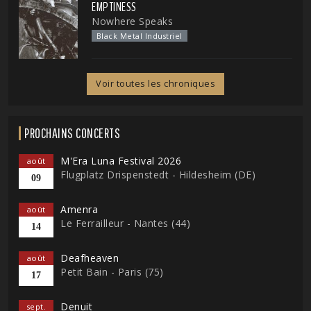
EMPTINESS
Nowhere Speaks
Black Metal Industriel
Voir toutes les chroniques
PROCHAINS CONCERTS
M'Era Luna Festival 2026
août
Flugplatz Drispenstedt - Hildesheim (DE)
09
Amenra
août
Le Ferrailleur - Nantes (44)
14
Deafheaven
août
Petit Bain - Paris (75)
17
Denuit
sept.