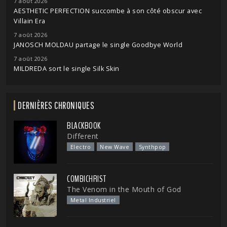
7 août 2026
AESTHETIC PERFECTION succombe à son côté obscur avec
Villain Era
7 août 2026
JANOSCH MOLDAU partage le single Goodbye World
7 août 2026
MILDREDA sort le single Silk Skin
DERNIÈRES CHRONIQUES
BLACKBOOK
Different
Electro
New Wave
Synthpop
COMBICHRIST
The Venom in the Mouth of God
Metal Industriel