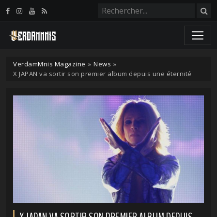
Panneau de gestion des cookies
VerdamMnis Magazine
»
News
»
X JAPAN va sortir son premier album depuis une éternité
X JAPAN VA SORTIR SON PREMIER ALBUM DEPUIS