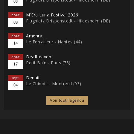
08
M'Era Luna Festival 2026
août
Flugplatz Drispenstedt - Hildesheim (DE)
09
Amenra
août
Le Ferrailleur - Nantes (44)
14
Deafheaven
août
Petit Bain - Paris (75)
17
Denuit
sept.
Le Chinois - Montreuil (93)
04
Voir tout l'agenda