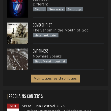
Different
Electro
New Wave
Synthpop
COMBICHRIST
The Venom in the Mouth of God
Metal Industriel
EMPTINESS
Nowhere Speaks
Black Metal Industriel
Voir toutes les chroniques
PROCHAINS CONCERTS
M'Era Luna Festival 2026
août
Flugplatz Drispenstedt - Hildesheim (DE)