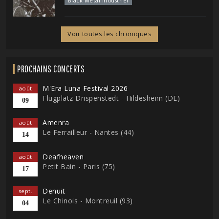
Black Metal Industriel
Voir toutes les chroniques
PROCHAINS CONCERTS
M'Era Luna Festival 2026
août
Flugplatz Drispenstedt - Hildesheim (DE)
09
Amenra
août
Le Ferrailleur - Nantes (44)
14
Deafheaven
août
Petit Bain - Paris (75)
17
Denuit
sept.
Le Chinois - Montreuil (93)
04