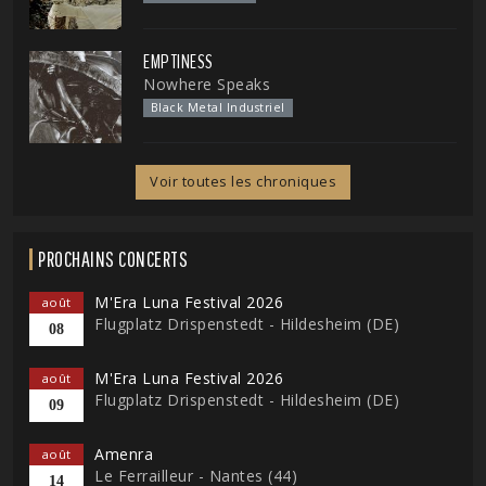
EMPTINESS
Nowhere Speaks
Black Metal Industriel
Voir toutes les chroniques
PROCHAINS CONCERTS
M'Era Luna Festival 2026
août
Flugplatz Drispenstedt - Hildesheim (DE)
08
M'Era Luna Festival 2026
août
Flugplatz Drispenstedt - Hildesheim (DE)
09
Amenra
août
Le Ferrailleur - Nantes (44)
14