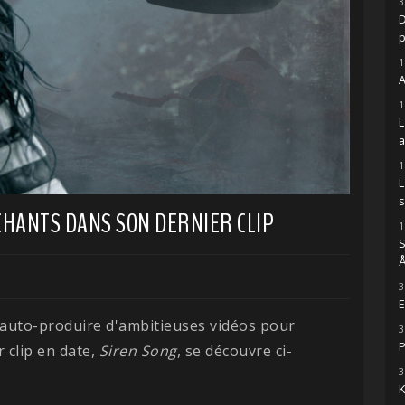
3
D
1
A
1
1
s
CHANTS DANS SON DERNIER CLIP
1
S
Å
3
E
auto-produire d'ambitieuses vidéos pour
3
P
 clip en date,
Siren Song
, se découvre ci-
3
K