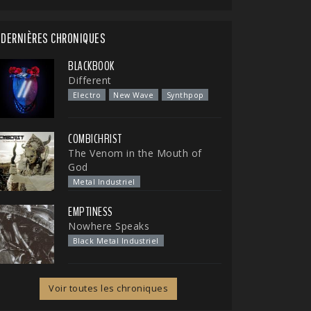
DERNIÈRES CHRONIQUES
BLACKBOOK
Different
Electro
New Wave
Synthpop
COMBICHRIST
The Venom in the Mouth of
God
Metal Industriel
EMPTINESS
Nowhere Speaks
Black Metal Industriel
Voir toutes les chroniques