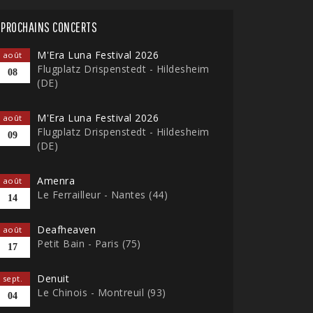
PROCHAINS CONCERTS
M'Era Luna Festival 2026
août
Flugplatz Drispenstedt - Hildesheim
08
(DE)
M'Era Luna Festival 2026
août
Flugplatz Drispenstedt - Hildesheim
09
(DE)
Amenra
août
Le Ferrailleur - Nantes (44)
14
Deafheaven
août
Petit Bain - Paris (75)
17
Denuit
sept.
Le Chinois - Montreuil (93)
04