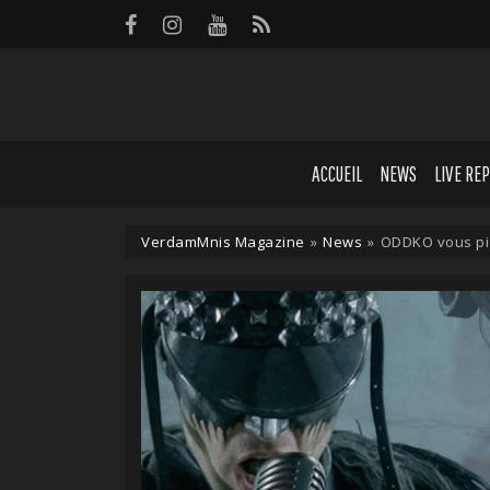
Panneau de gestion des cookies
ACCUEIL
NEWS
LIVE RE
VerdamMnis Magazine
»
News
»
ODDKO vous pié