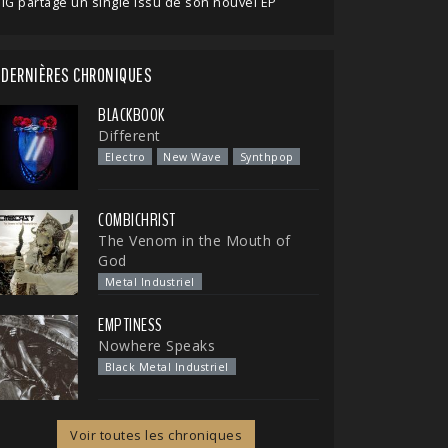
IG partage un single issu de son nouvel EP
DERNIÈRES CHRONIQUES
BLACKBOOK
Different
Electro
New Wave
Synthpop
COMBICHRIST
The Venom in the Mouth of
God
Metal Industriel
EMPTINESS
Nowhere Speaks
Black Metal Industriel
Voir toutes les chroniques