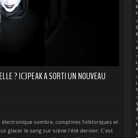
5
M
t
3
D
1
A
1
LLE ? IC3PEAK A SORTI UN NOUVEAU
1
s
1
S
Å
3
, électronique sombre, comptines folkloriques et
E
us glacer le sang sur scène l'été dernier. C'est
3