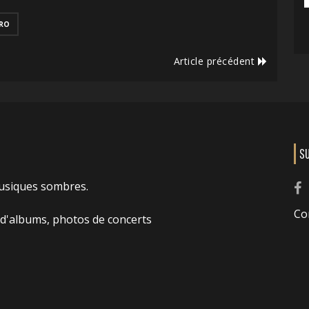
RO
Article précédent
S
usiques sombres.
Co
 d'albums, photos de concerts