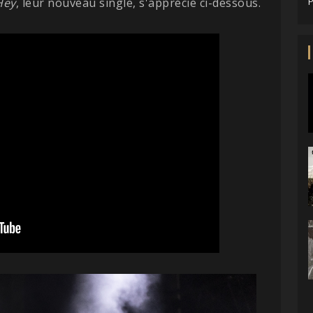
Hey
, leur nouveau single, s'apprécie ci-dessous.
P