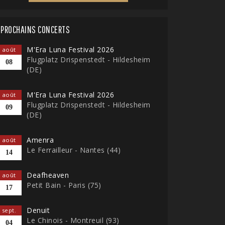
PROCHAINS CONCERTS
M'Era Luna Festival 2026
août
Flugplatz Drispenstedt - Hildesheim
08
(DE)
M'Era Luna Festival 2026
août
Flugplatz Drispenstedt - Hildesheim
09
(DE)
Amenra
août
Le Ferrailleur - Nantes (44)
14
Deafheaven
août
Petit Bain - Paris (75)
17
Denuit
sept.
Le Chinois - Montreuil (93)
04