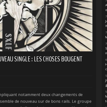
7
o
7
7
M
7
S
VEAU SINGLE : LES CHOSES BOUGENT
6
H
5
g
5
 impliquant notamment deux changements de
M
) semble de nouveau sur de bons rails. Le groupe
t