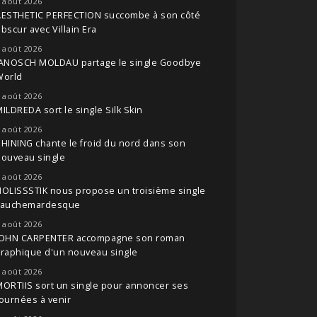
 août 2026
AESTHETIC PERFECTION succombe à son côté
bscur avec Villain Era
 août 2026
JANOSCH MOLDAU partage le single Goodbye
World
 août 2026
ILDREDA sort le single Silk Skin
 août 2026
HINING chante le froid du nord dans son
nouveau single
 août 2026
OLISSSTIK nous propose un troisième single
cauchemardesque
 août 2026
JOHN CARPENTER accompagne son roman
raphique d'un nouveau single
 août 2026
ORTIIS sort un single pour annoncer ses
ournées à venir