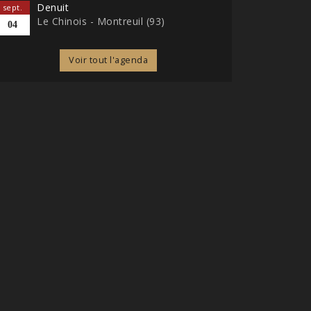
Denuit
sept.
Le Chinois - Montreuil (93)
04
Voir tout l'agenda