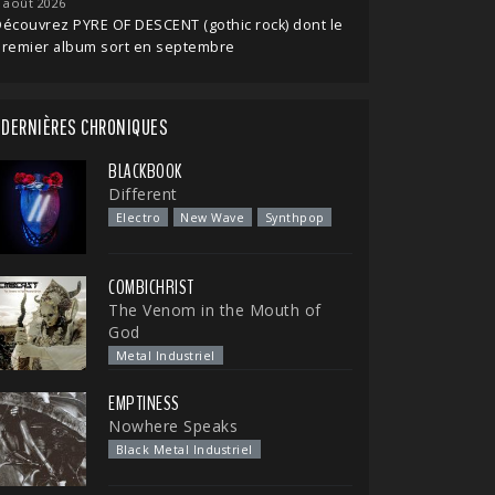
 août 2026
écouvrez PYRE OF DESCENT (gothic rock) dont le
premier album sort en septembre
DERNIÈRES CHRONIQUES
BLACKBOOK
Different
Electro
New Wave
Synthpop
COMBICHRIST
The Venom in the Mouth of
God
Metal Industriel
EMPTINESS
Nowhere Speaks
Black Metal Industriel