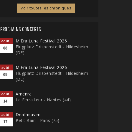
Voir toutes les chroniques
PROCHAINS CONCERTS
M'Era Luna Festival 2026
août
Flugplatz Drispenstedt - Hildesheim
08
(DE)
M'Era Luna Festival 2026
août
Flugplatz Drispenstedt - Hildesheim
09
(DE)
Amenra
août
Le Ferrailleur - Nantes (44)
14
Deafheaven
août
Petit Bain - Paris (75)
17