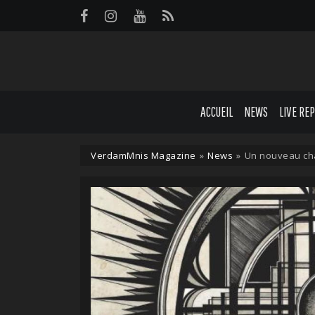
Panneau de gestion des cookies
ACCUEIL
NEWS
LIVE RE
VerdamMnis Magazine
»
News
»
Un nouveau cha