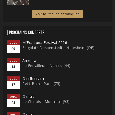
Voir toutes les chroniques
PROCHAINS CONCERTS
M'Era Luna Festival 2026
août
Flugplatz Drispenstedt - Hildesheim (DE)
09
Amenra
août
Le Ferrailleur - Nantes (44)
14
Deafheaven
août
Petit Bain - Paris (75)
17
Denuit
sept.
Le Chinois - Montreuil (93)
04
Denuit
sept.