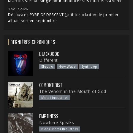
MORTIIS sort un single pour annoncer ses tournées à venir
3 août 2026
Découvrez PYRE OF DESCENT (gothic rock) dont le premier
album sort en septembre
DERNIÈRES CHRONIQUES
BLACKBOOK
Different
Electro
New Wave
Synthpop
COMBICHRIST
The Venom in the Mouth of God
Metal Industriel
EMPTINESS
Nowhere Speaks
Black Metal Industriel