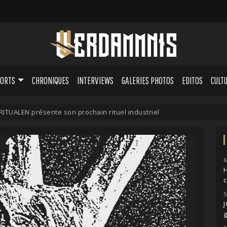
PORTS
CHRONIQUES
INTERVIEWS
GALERIES PHOTOS
EDITOS
CULT
TUALEN présente son prochain rituel industriel
6
H
5
g