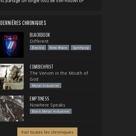
IG partage un single issu de son nouvel EP
DERNIÈRES CHRONIQUES
BLACKBOOK
Different
Electro
New Wave
Synthpop
COMBICHRIST
The Venom in the Mouth of
God
Metal Industriel
EMPTINESS
Nowhere Speaks
Black Metal Industriel
Voir toutes les chroniques