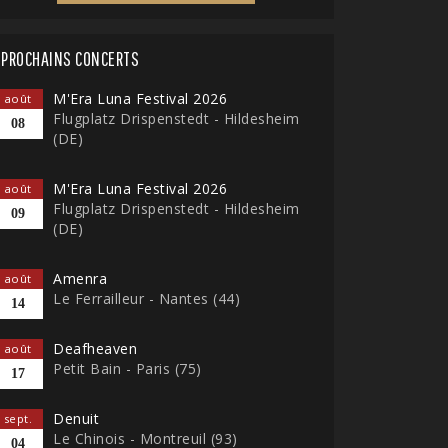
PROCHAINS CONCERTS
M'Era Luna Festival 2026
août
Flugplatz Drispenstedt - Hildesheim
08
(DE)
M'Era Luna Festival 2026
août
Flugplatz Drispenstedt - Hildesheim
09
(DE)
Amenra
août
Le Ferrailleur - Nantes (44)
14
Deafheaven
août
Petit Bain - Paris (75)
17
Denuit
sept.
Le Chinois - Montreuil (93)
04