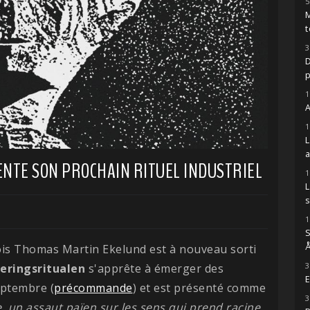
5
M
t
3
D
1
A
1
NTE SON PROCHAIN RITUEL INDUSTRIEL
1
s
1
S
Å
ois Thomas Martin Ekelund est à nouveau sorti
3
eringsritualen
s'apprête à émerger des
E
eptembre (
précommande
) et est présenté comme
3
e, un assaut païen sur les sens qui prend racine