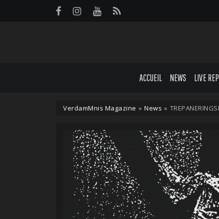
Panneau de gestion des cookies
ACCUEIL
NEWS
LIVE RE
VerdamMnis Magazine
»
News
»
TREPANERINGSRI