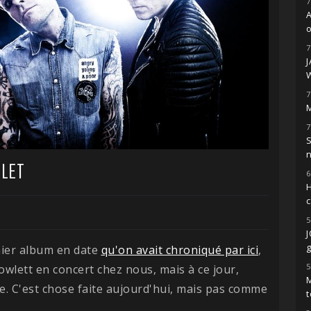
7
o
7
7
M
7
S
LLET
6
H
5
g
nier album en date
qu'on avait chroniqué par ici
,
5
owlett en concert chez nous, mais à ce jour,
M
e. C'est chose faite aujourd'hui, mais pas comme
t