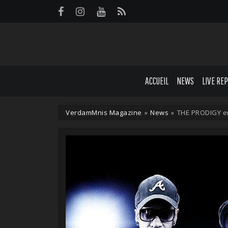
Panneau de gestion des cookies
ACCUEIL
NEWS
LIVE RE
VerdamMnis Magazine
»
News
»
THE PRODIGY en 