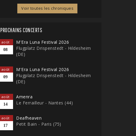
Voir toutes les chroniques
PROCHAINS CONCERTS
M'Era Luna Festival 2026
août
Flugplatz Drispenstedt - Hildesheim
08
(DE)
M'Era Luna Festival 2026
août
Flugplatz Drispenstedt - Hildesheim
09
(DE)
Amenra
août
Le Ferrailleur - Nantes (44)
14
Deafheaven
août
Petit Bain - Paris (75)
17