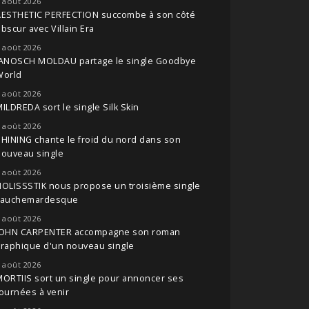
 août 2026
AESTHETIC PERFECTION succombe à son côté
bscur avec Villain Era
 août 2026
JANOSCH MOLDAU partage le single Goodbye
World
 août 2026
ILDREDA sort le single Silk Skin
 août 2026
HINING chante le froid du nord dans son
nouveau single
 août 2026
OLISSSTIK nous propose un troisième single
cauchemardesque
 août 2026
JOHN CARPENTER accompagne son roman
raphique d'un nouveau single
 août 2026
ORTIIS sort un single pour annoncer ses
ournées à venir