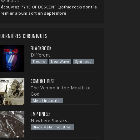
 août 2026
écouvrez PYRE OF DESCENT (gothic rock) dont le
premier album sort en septembre
DERNIÈRES CHRONIQUES
BLACKBOOK
Different
Electro
New Wave
Synthpop
COMBICHRIST
The Venom in the Mouth of
God
Metal Industriel
EMPTINESS
Nowhere Speaks
Black Metal Industriel