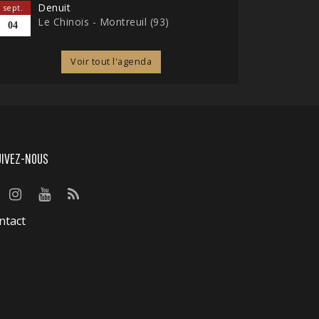
Denuit
sept.
Le Chinois - Montreuil (93)
04
Voir tout l'agenda
UIVEZ-NOUS
ntact