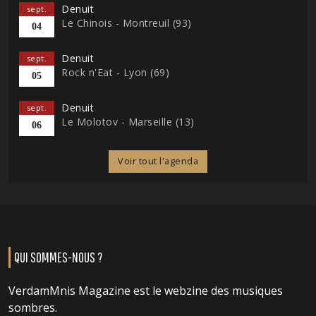
Denuit
sept.
Le Chinois - Montreuil (93)
04
Denuit
sept.
Rock n'Eat - Lyon (69)
05
Denuit
sept.
Le Molotov - Marseille (13)
06
Voir tout l'agenda
QUI SOMMES-NOUS ?
VerdamMnis Magazine est le webzine des musiques
sombres.