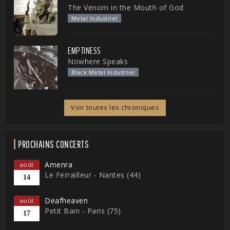
The Venom in the Mouth of God
Metal Industriel
EMPTINESS
Nowhere Speaks
Black Metal Industriel
Voir toutes les chroniques
PROCHAINS CONCERTS
Amenra
août
Le Ferrailleur - Nantes (44)
14
Deafheaven
août
Petit Bain - Paris (75)
17