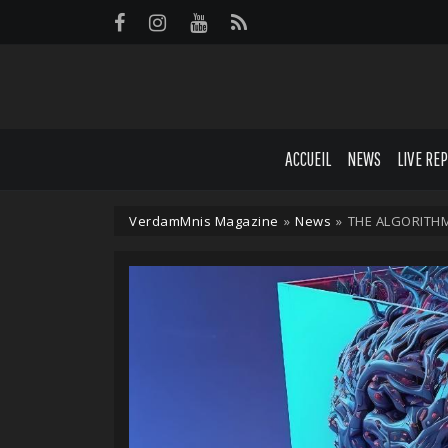
Panneau de gestion des cookies
ACCUEIL
NEWS
LIVE RE
VerdamMnis Magazine
»
News
»
THE ALGORITHM 