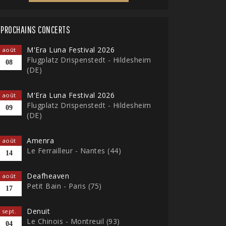
PROCHAINS CONCERTS
M'Era Luna Festival 2026
août
Flugplatz Drispenstedt - Hildesheim
08
(DE)
M'Era Luna Festival 2026
août
Flugplatz Drispenstedt - Hildesheim
09
(DE)
Amenra
août
Le Ferrailleur - Nantes (44)
14
Deafheaven
août
Petit Bain - Paris (75)
17
Denuit
sept.
Le Chinois - Montreuil (93)
04