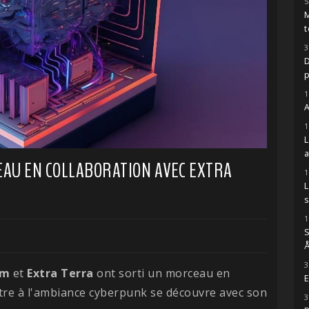
5
M
t
3
D
1
A
1
AU EN COLLABORATION AVEC EXTRA
1
s
1
S
Å
3
hm
et
Extra Terra
ont sorti un morceau en
E
titre à l'ambiance cyberpunk se découvre avec son
3