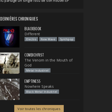
IG partage un single issu de son nouvel EP
DERNIÈRES CHRONIQUES
BLACKBOOK
Different
Electro
New Wave
Synthpop
COMBICHRIST
The Venom in the Mouth of
God
Metal Industriel
EMPTINESS
Nowhere Speaks
Black Metal Industriel
Voir toutes les chroniques