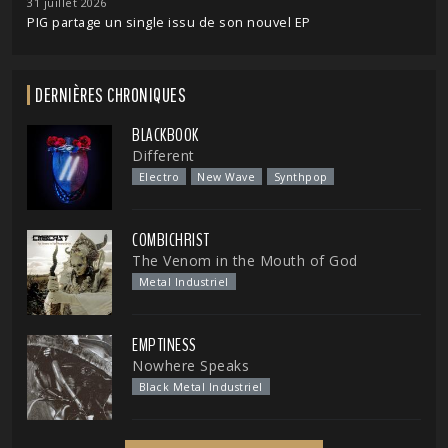
31 juillet 2026
PIG partage un single issu de son nouvel EP
DERNIÈRES CHRONIQUES
BLACKBOOK
Different
Electro
New Wave
Synthpop
COMBICHRIST
The Venom in the Mouth of God
Metal Industriel
EMPTINESS
Nowhere Speaks
Black Metal Industriel