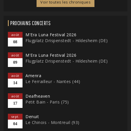
Voir toutes les chroniques
PROCHAINS CONCERTS
M'Era Luna Festival 2026
août
Flugplatz Drispenstedt - Hildesheim (DE)
08
M'Era Luna Festival 2026
août
Flugplatz Drispenstedt - Hildesheim (DE)
09
Amenra
août
Le Ferrailleur - Nantes (44)
14
Deafheaven
août
Petit Bain - Paris (75)
17
Denuit
sept.
Le Chinois - Montreuil (93)
04