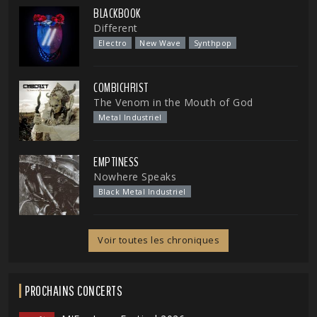
BLACKBOOK
Different
Electro
New Wave
Synthpop
COMBICHRIST
The Venom in the Mouth of God
Metal Industriel
EMPTINESS
Nowhere Speaks
Black Metal Industriel
Voir toutes les chroniques
PROCHAINS CONCERTS