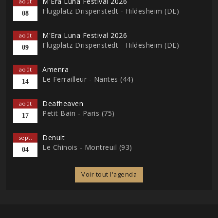
M'Era Luna Festival 2026
août
Flugplatz Drispenstedt - Hildesheim (DE)
08
M'Era Luna Festival 2026
août
Flugplatz Drispenstedt - Hildesheim (DE)
09
Amenra
août
Le Ferrailleur - Nantes (44)
14
Deafheaven
août
Petit Bain - Paris (75)
17
Denuit
sept.
Le Chinois - Montreuil (93)
04
Voir tout l'agenda