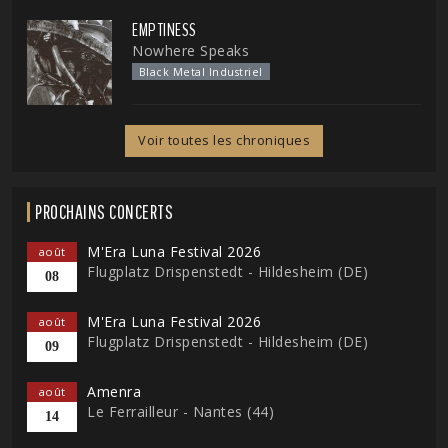
EMPTINESS
Nowhere Speaks
Black Metal Industriel
Voir toutes les chroniques
PROCHAINS CONCERTS
M'Era Luna Festival 2026
août
Flugplatz Drispenstedt - Hildesheim (DE)
08
M'Era Luna Festival 2026
août
Flugplatz Drispenstedt - Hildesheim (DE)
09
Amenra
août
Le Ferrailleur - Nantes (44)
14