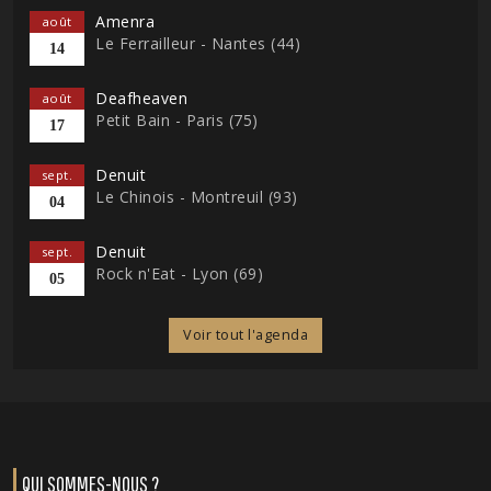
Amenra
août
Le Ferrailleur - Nantes (44)
14
Deafheaven
août
Petit Bain - Paris (75)
17
Denuit
sept.
Le Chinois - Montreuil (93)
04
Denuit
sept.
Rock n'Eat - Lyon (69)
05
Voir tout l'agenda
QUI SOMMES-NOUS ?