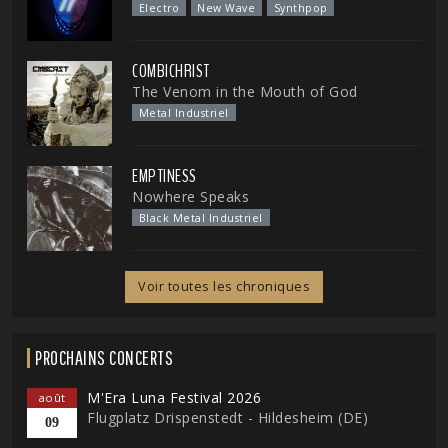
Electro
New Wave
Synthpop
COMBICHRIST
The Venom in the Mouth of God
Metal Industriel
EMPTINESS
Nowhere Speaks
Black Metal Industriel
Voir toutes les chroniques
PROCHAINS CONCERTS
M'Era Luna Festival 2026
août
Flugplatz Drispenstedt - Hildesheim (DE)
09