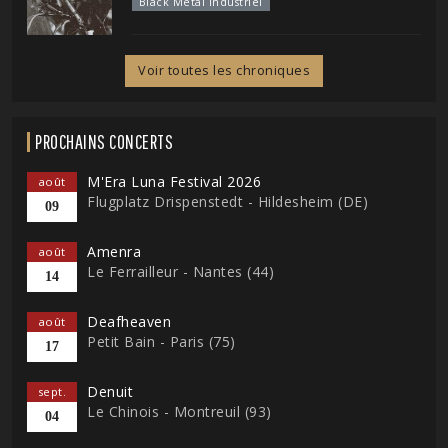
Black Metal Industriel
Voir toutes les chroniques
PROCHAINS CONCERTS
M'Era Luna Festival 2026
août
Flugplatz Drispenstedt - Hildesheim (DE)
09
Amenra
août
Le Ferrailleur - Nantes (44)
14
Deafheaven
août
Petit Bain - Paris (75)
17
Denuit
sept.
Le Chinois - Montreuil (93)
04