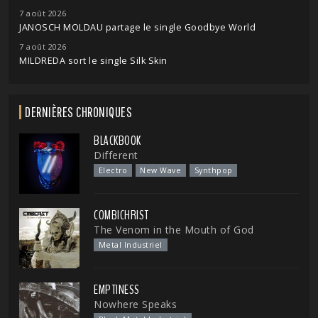
7 août 2026
JANOSCH MOLDAU partage le single Goodbye World
7 août 2026
MILDREDA sort le single Silk Skin
DERNIÈRES CHRONIQUES
BLACKBOOK
Different
Electro
New Wave
Synthpop
COMBICHRIST
The Venom in the Mouth of God
Metal Industriel
EMPTINESS
Nowhere Speaks