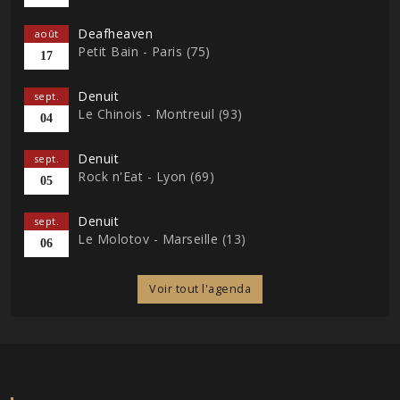
Deafheaven
août
Petit Bain - Paris (75)
17
Denuit
sept.
Le Chinois - Montreuil (93)
04
Denuit
sept.
Rock n'Eat - Lyon (69)
05
Denuit
sept.
Le Molotov - Marseille (13)
06
Voir tout l'agenda