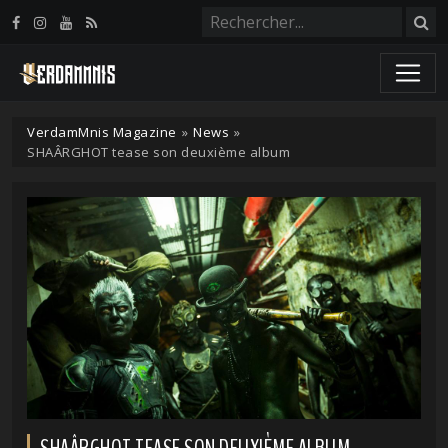
Panneau de gestion des cookies
VerdamMnis Magazine
»
News
»
SHAÂRGHOT tease son deuxième album
SHAÂRGHOT TEASE SON DEUXIÈME ALBUM