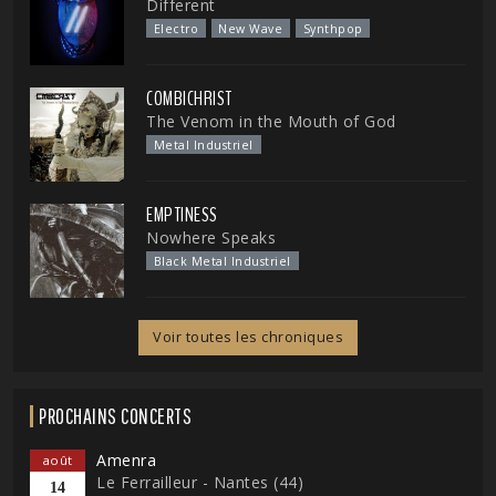
Different
Electro
New Wave
Synthpop
COMBICHRIST
The Venom in the Mouth of God
Metal Industriel
EMPTINESS
Nowhere Speaks
Black Metal Industriel
Voir toutes les chroniques
PROCHAINS CONCERTS
Amenra
août
Le Ferrailleur - Nantes (44)
14