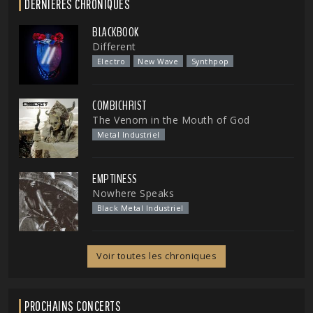
DERNIÈRES CHRONIQUES
BLACKBOOK
Different
Electro
New Wave
Synthpop
COMBICHRIST
The Venom in the Mouth of God
Metal Industriel
EMPTINESS
Nowhere Speaks
Black Metal Industriel
Voir toutes les chroniques
PROCHAINS CONCERTS