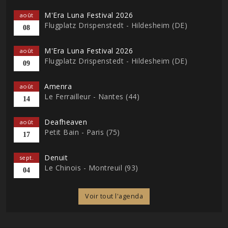
M'Era Luna Festival 2026
août
Flugplatz Drispenstedt - Hildesheim (DE)
08
M'Era Luna Festival 2026
août
Flugplatz Drispenstedt - Hildesheim (DE)
09
Amenra
août
Le Ferrailleur - Nantes (44)
14
Deafheaven
août
Petit Bain - Paris (75)
17
Denuit
sept.
Le Chinois - Montreuil (93)
04
Voir tout l'agenda